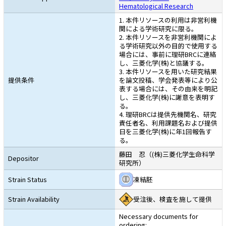
Hematological Research
1. 本件リソースの利用は非営利機
関による学術研究に限る。
2. 本件リソースを非営利機関によ
る学術研究以外の目的で使用する
場合には、事前に理研BRCに連絡
し、三菱化学(株)と協議する。
3. 本件リソースを用いた研究結果
提供条件
を論文投稿、学会発表等により公
表する場合には、その由来を明記
し、三菱化学(株)に謝意を表明す
る。
4. 理研BRCは提供先機関名、研究
責任者名、利用課題名および提供
日を三菱化学(株)に年1回報告す
る。
藤田 忍（(株)三菱化学生命科学
Depositor
研究所）
Strain Status
凍結胚
Strain Availability
受注後、検査を施して提供
Necessary documents for
ordering: