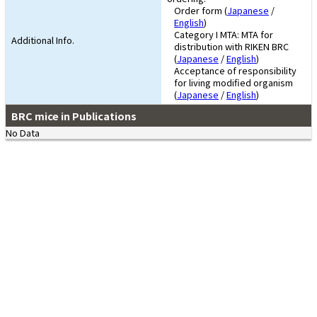
Order form (
Japanese
/
English
)
Category I MTA: MTA for
Additional Info.
distribution with RIKEN BRC
(
Japanese
/
English
)
Acceptance of responsibility
for living modified organism
(
Japanese
/
English
)
BRC mice in Publications
No Data