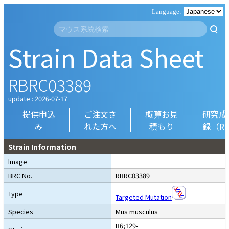
Strain Data Sheet
RBRC03389
update : 2026-07-17
提供申込
ご注文さ
概算お見
研究成
み
れた方へ
積もり
録（R
Strain Information
Image
BRC No.
RBRC03389
Type
Targeted Mutation
Species
Mus musculus
B6;129-