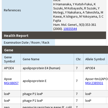
H Hamanaka, Y Katoh-Fukui, K
Suzuki, M Kobayashi, R Suzuki, Y
References
Motegi, Y Nakahara, A Takeshita, M
Kawai, K Ishiguro, M Yokoyama, S C
Fujita
Hum. Mol. Genet., 9(3):353-361
(2000).
10655544
Health Report
Examination Date / Room / Rack
Gene
Gene
Gene Name
Chr.
Allele Symbol
Symbol
APOE4
apolipoprotein E4 (human)
7
APOE4
Apoe
Apoe<tm1(APO
apolipoprotein E
7
MGI:88057
MGI:2385931
loxP
phage P1 loxP
7
loxP
loxP
phage P1 loxP
7
loxP
neo
neomycin resistance gene (E. coli)
7