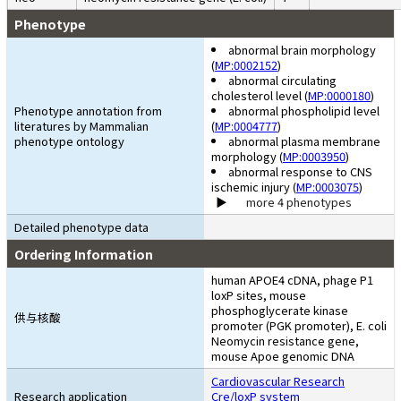
Phenotype
abnormal brain morphology
(
MP:0002152
)
abnormal circulating
cholesterol level (
MP:0000180
)
Phenotype annotation from
abnormal phospholipid level
literatures by Mammalian
(
MP:0004777
)
phenotype ontology
abnormal plasma membrane
morphology (
MP:0003950
)
abnormal response to CNS
ischemic injury (
MP:0003075
)
more 4 phenotypes
Detailed phenotype data
Ordering Information
human APOE4 cDNA, phage P1
loxP sites, mouse
phosphoglycerate kinase
供与核酸
promoter (PGK promoter), E. coli
Neomycin resistance gene,
mouse Apoe genomic DNA
Cardiovascular Research
Research application
Cre/loxP system