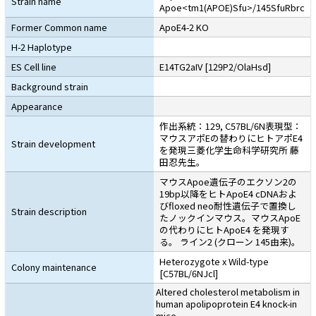
Strain name
Apoe<tm1(APOE)Sfu>/145SfuRbrc
Former Common name
ApoE4-2 KO
H-2 Haplotype
ES Cell line
E14TG2aIV [129P2/OlaHsd]
Background strain
Appearance
作出系統：129, C57BL/6N表現型：
マウスアポEの替わりにヒトアポE4
Strain development
を発現三菱化学生命科学研究所 藤
田忍先生。
マウスApoe遺伝子のエクソン2の
19bp以降をヒトApoE4 cDNAおよ
びfloxed neo耐性遺伝子で置換し
Strain description
たノックインマウス。マウスApoE
の代わりにヒトApoE4 を発現す
る。 ライン2 (クローン 145由来)。
Heterozygote x Wild-type
Colony maintenance
[C57BL/6NJcl]
Altered cholesterol metabolism in
human apolipoprotein E4 knock-in
mice.