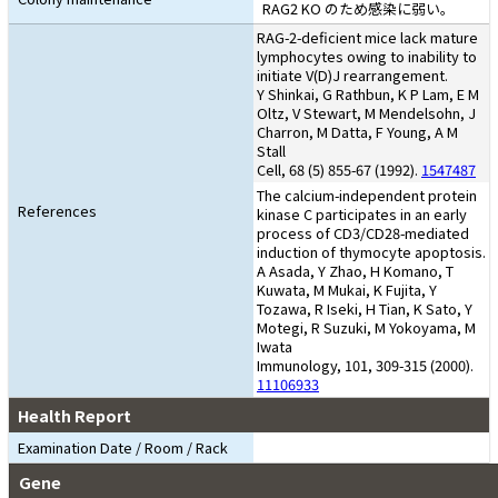
RAG2 KO のため感染に弱い。
RAG-2-deficient mice lack mature
lymphocytes owing to inability to
initiate V(D)J rearrangement.
Y Shinkai, G Rathbun, K P Lam, E M
Oltz, V Stewart, M Mendelsohn, J
Charron, M Datta, F Young, A M
Stall
Cell, 68 (5) 855-67 (1992).
1547487
The calcium-independent protein
References
kinase C participates in an early
process of CD3/CD28-mediated
induction of thymocyte apoptosis.
A Asada, Y Zhao, H Komano, T
Kuwata, M Mukai, K Fujita, Y
Tozawa, R Iseki, H Tian, K Sato, Y
Motegi, R Suzuki, M Yokoyama, M
Iwata
Immunology, 101, 309-315 (2000).
11106933
Health Report
Examination Date / Room / Rack
Gene