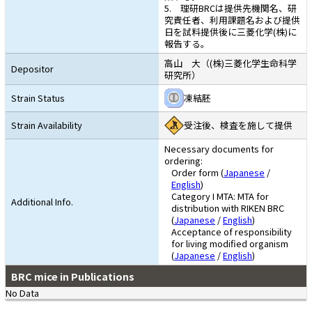
5. 理研BRCは提供先機関名、研
究責任者、利用課題名および提供
日を試料提供後に三菱化学(株)に
報告する。
高山 大（(株)三菱化学生命科学
Depositor
研究所）
Strain Status
凍結胚
Strain Availability
受注後、検査を施して提供
Necessary documents for
ordering:
Order form (
Japanese
/
English
)
Category I MTA: MTA for
Additional Info.
distribution with RIKEN BRC
(
Japanese
/
English
)
Acceptance of responsibility
for living modified organism
(
Japanese
/
English
)
BRC mice in Publications
No Data