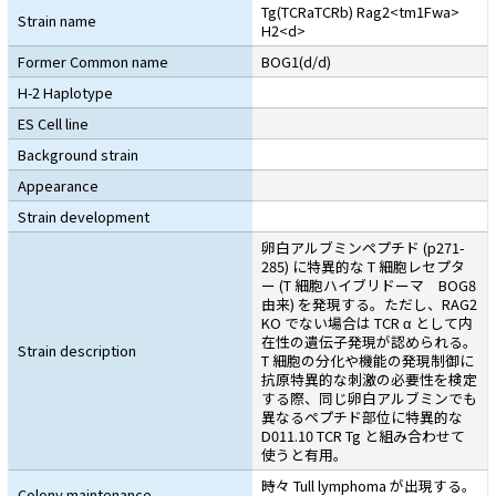
Tg(TCRaTCRb) Rag2<tm1Fwa>
Strain name
H2<d>
Former Common name
BOG1(d/d)
H-2 Haplotype
ES Cell line
Background strain
Appearance
Strain development
卵白アルブミンペプチド (p271-
285) に特異的な T 細胞レセプタ
ー (T 細胞ハイブリドーマ BOG8
由来) を発現する。ただし、RAG2
KO でない場合は TCR α として内
在性の遺伝子発現が認められる。
Strain description
T 細胞の分化や機能の発現制御に
抗原特異的な刺激の必要性を検定
する際、同じ卵白アルブミンでも
異なるペプチド部位に特異的な
D011.10 TCR Tg と組み合わせて
使うと有用。
時々 Tull lymphoma が出現する。
Colony maintenance