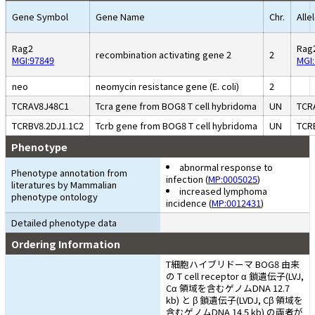
Gene Symbol
Gene Name
Chr.
Alle
Rag2
Rag
recombination activating gene 2
2
MGI:97849
MGI
neo
neomycin resistance gene (E. coli)
2
TCRAV8J48C1
Tcra gene from BOG8 T cell hybridoma
UN
TCR
TCRBV8.2DJ1.1C2
Tcrb gene from BOG8 T cell hybridoma
UN
TCR
Phenotype
abnormal response to
Phenotype annotation from
infection (
MP:0005025
)
literatures by Mammalian
increased lymphoma
phenotype ontology
incidence (
MP:0012431
)
Detailed phenotype data
Ordering Information
T細胞ハイブリドーマ BOG8 由来
の T cell receptor α 鎖遺伝子(LVJ,
Cα 領域を含むゲノムDNA 12.7
kb) と β 鎖遺伝子(LVDJ, Cβ 領域を
含むゲノムDNA 14.5 kb) の両者が