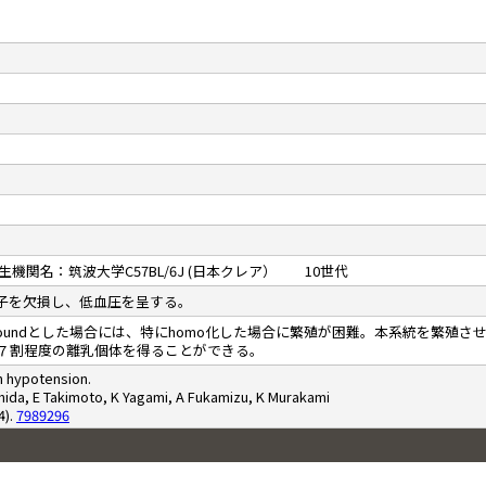
機関名：筑波大学C57BL/6J (日本クレア） 10世代
子を欠損し、低血圧を呈する。
をback groundとした場合には、特にhomo化した場合に繁殖が困難。本系統を
７割程度の離乳個体を得ることができる。
h hypotension.
shida, E Takimoto, K Yagami, A Fukamizu, K Murakami
4).
7989296