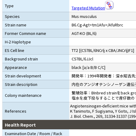
Type
Targeted Mutation
Species
Mus musculus
Strain name
B6.Cg-Agt<tm1Afu>/AfuRbrc
Former Common name
AGT-KO (BL/6)
H-2 Haplotype
ES Cell line
TT2 [(C57BL/6NCrlj x CBA/JNCrlj)F1]
Background strain
C57BL/6JJcl
Appearance
black [a/a B/B C/C]
Strain development
開発年：1994年開発者：深水昭吉先生
Strain description
内在のアンジオテンシノーゲン遺伝
繁殖効率：BInbred strain
Colony maintenance
塩水を皮下投与することで産仔数の
Angiotensinogen-deficient mice wit
References
K Tanimoto, F Sugiyama, Y Goto, J I
J. Biol. Chem., 269, 31334-31337 (199
Health Report
Examination Date / Room / Rack