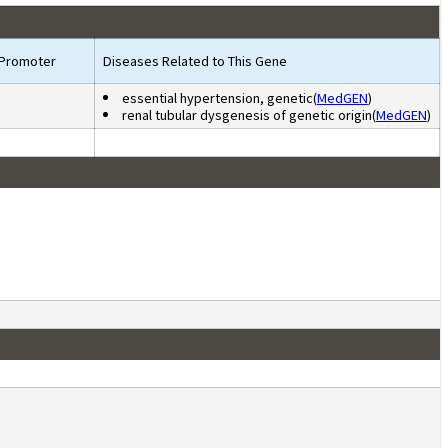
Promoter
Diseases Related to This Gene
essential hypertension, genetic(
MedGEN
)
renal tubular dysgenesis of genetic origin(
MedGEN
)