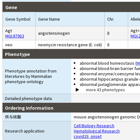
Gene
Gene Symbol
Gene Name
Chr.
Alle
Agt
Agt<
angiotensinogen
8
MGI:87963
MGI:
neo
neomycin resistance gene (E. coli)
8
Phenotype
abnormal blood homeostasis (
M
abnormal blood-brain barrier fun
Phenotype annotation from
abnormal enzyme/coenzyme lev
literatures by Mammalian
abnormal hippocampus granule ce
phenotype ontology
abnormal juxtaglomerular appar
more 43 phenotypes
Detailed phenotype data
Ordering Information
供与核酸
mouse angiotensinogen genomic DN
Cell Biology Research
Research application
Hematological Research
covid19_onset