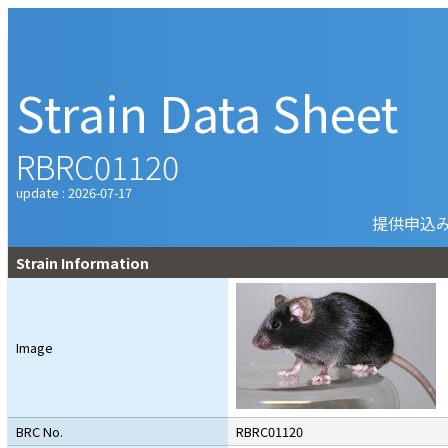
Strain Data Sheet
RBRC01120
update : 2026-07-17
提供申込
Strain Information
Image
BRC No.
RBRC01120