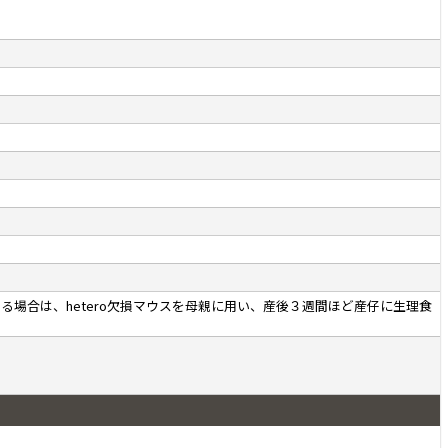
繁殖させる場合は、hetero欠損マウスを母親に用い、産後３週間ほど産仔に生理食