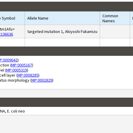
Common
le Symbol
Allele Name
Names
tm1Afu>
targeted mutation 1, Akiyoshi Fukamizu
2136636
P:0009642
)
ction (
MP:0005167
)
el (
MP:0005319
)
ll layer (
MP:0008285
)
atus morphology (
MP:0002829
)
A, E. coli neo