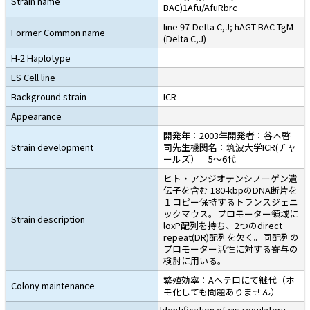
Strain name
BAC)1Afu/AfuRbrc
line 97-Delta C,J; hAGT-BAC-TgM
Former Common name
(Delta C,J)
H-2 Haplotype
ES Cell line
Background strain
ICR
Appearance
開発年：2003年開発者：谷本啓
Strain development
司先生機関名：筑波大学ICR(チャ
ールズ） 5〜6代
ヒト・アンジオテンシノーゲン遺
伝子を含む 180-kbpのDNA断片を
１コピー保持するトランスジェニ
ックマウス。プロモーター領域に
Strain description
loxP配列を持ち、2つのdirect
repeat(DR)配列を欠く。同配列の
プロモーター活性に対する寄与の
検討に用いる。
繁殖効率：Aヘテロにて継代（ホ
Colony maintenance
モ化しても問題ありません）
Identification of cis-regulatory