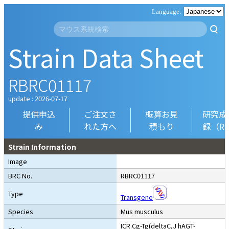
Strain Data Sheet
RBRC01117
update : 2026-07-17
提供申込
ご注文さ
概算お見
研究成
み
れた方へ
積もり
録（R
Strain Information
Image
BRC No.
RBRC01117
Type
Transgene
Species
Mus musculus
ICR.Cg-Tg(deltaC,J hAGT-