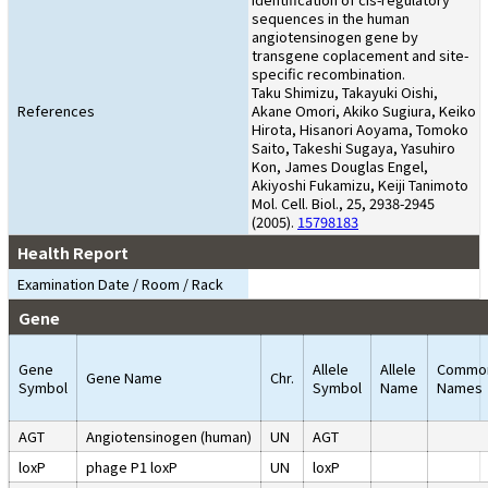
sequences in the human
angiotensinogen gene by
transgene coplacement and site-
specific recombination.
Taku Shimizu, Takayuki Oishi,
References
Akane Omori, Akiko Sugiura, Keiko
Hirota, Hisanori Aoyama, Tomoko
Saito, Takeshi Sugaya, Yasuhiro
Kon, James Douglas Engel,
Akiyoshi Fukamizu, Keiji Tanimoto
Mol. Cell. Biol., 25, 2938-2945
(2005).
15798183
Health Report
Examination Date / Room / Rack
Gene
Gene
Allele
Allele
Commo
Gene Name
Chr.
Symbol
Symbol
Name
Names
AGT
Angiotensinogen (human)
UN
AGT
loxP
phage P1 loxP
UN
loxP