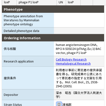
loxP
phage P1 loxP
UN
loxP
Phenotype
Phenotype annotation from
literatures by Mammalian
phenotype ontology
Detailed phenotype data
Ordering Information
human angiotensinogen DNA,
供与核酸
RPCI II-505D24 (pThAg/Δc/J) BAC
vector, phage P1 loxP
Cell Biology Research
Research application
Hematological Research
利用者は事前に寄託者の提供承諾
書を得る。研究成果の公表にあた
提供条件
って寄託者の指定する文献を引用
する。Mol. Cell. Biol., 25, 2938-
2945 (2005).
深水 昭吉（国立大学法人筑波大
Depositor
学）
Strain Status
凍結胚