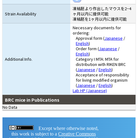
凍結胚より作出したマウスを2~4
Strain Availability
ヶ月以内に提供可能
凍結胚を1ヶ月以内に提供可能
Necessary documents for
ordering:
Approval form (
Japanese
/
English
)
Order form (
Japanese
/
English
)
Additional Info.
Category I MTA: MTA for
distribution with RIKEN BRC
(
Japanese
/
English
)
Acceptance of responsibility
for living modified organism
(
Japanese
/
English
)
Lab HP (Japanese)
BRC mice in Publications
No Data
Except where otherwise noted,
this work is subject to a
Creative Commons