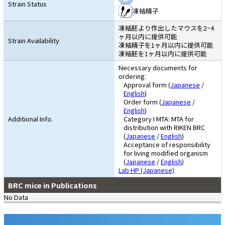
Strain Status
凍結精子
凍結胚より作出したマウスを2~4
ヶ月以内に提供可能
Strain Availability
凍結精子を1ヶ月以内に提供可能
凍結胚を1ヶ月以内に提供可能
Necessary documents for
ordering:
Approval form (
Japanese
/
English
)
Order form (
Japanese
/
English
)
Additional Info.
Category I MTA: MTA for
distribution with RIKEN BRC
(
Japanese
/
English
)
Acceptance of responsibility
for living modified organism
(
Japanese
/
English
)
Lab HP (Japanese)
BRC mice in Publications
No Data