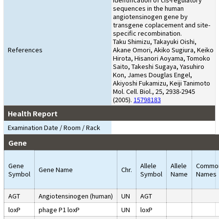
sequences in the human
angiotensinogen gene by
transgene coplacement and site-
specific recombination.
Taku Shimizu, Takayuki Oishi,
References
Akane Omori, Akiko Sugiura, Keiko
Hirota, Hisanori Aoyama, Tomoko
Saito, Takeshi Sugaya, Yasuhiro
Kon, James Douglas Engel,
Akiyoshi Fukamizu, Keiji Tanimoto
Mol. Cell. Biol., 25, 2938-2945
(2005).
15798183
Health Report
Examination Date / Room / Rack
Gene
Gene
Allele
Allele
Commo
Gene Name
Chr.
Symbol
Symbol
Name
Names
AGT
Angiotensinogen (human)
UN
AGT
loxP
phage P1 loxP
UN
loxP