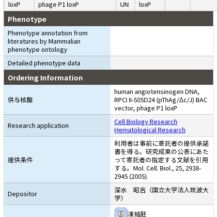
loxP
phage P1 loxP
UN
loxP
Phenotype
Phenotype annotation from
literatures by Mammalian
phenotype ontology
Detailed phenotype data
Ordering Information
human angiotensinogen DNA,
供与核酸
RPCI II-505D24 (pThAg/Δc/J) BAC
vector, phage P1 loxP
Cell Biology Research
Research application
Hematological Research
利用者は事前に寄託者の提供承諾
書を得る。研究成果の公表にあた
提供条件
って寄託者の指定する文献を引用
する。Mol. Cell. Biol., 25, 2938-
2945 (2005).
深水 昭吉（国立大学法人筑波大
Depositor
学）
凍結胚