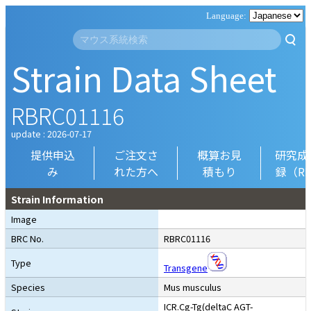
Strain Data Sheet
RBRC01116
update : 2026-07-17
提供申込
ご注文さ
概算お見
研究成
み
れた方へ
積もり
録（R
Strain Information
Image
BRC No.
RBRC01116
Type
Transgene
Species
Mus musculus
ICR.Cg-Tg(deltaC AGT-