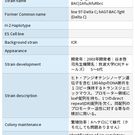
Strain name
BAC)1Afu/AfuRbrc
line 97-Delta C; hAGT-BAC-TgM
Former Common name
(Delta C)
H-2 Haplotype
ES Cell line
Background strain
ICR
Appearance
開発年：2003年開発者：谷本啓
Strain development
司先生機関名：筑波大学ICR(チャ
ールズ） 5〜6代
ヒト・アンジオテンシノーゲン遺
伝子を含む 180-kbpのDNA断片を
１コピー保持するトランスジェニ
ックマウス。プロモーター領域に
Strain description
loxP配列を持ち、1つのdirect
repeat(DR)配列を欠く。同配列の
プロモーター活性に対する寄与の
検討に用いる。
繁殖効率：Aヘテロにて継代（ホ
Colony maintenance
モ化しても問題ありません）
Identification of cis-regulatory