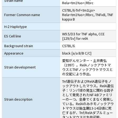
Strain name
Rela<tm1Yuo>/Rbrc
C57BL/6-Tnf<tm1Ljo>
Former Common name
Rela<tm1Yuo>/Rbrc, TNFκB, TNF
kappa B
H-2 Haplotype
W9.5/D3 for TNF alpha, CCE
ES Cell line
[129/Sv] for relA
Background strain
C57BL/6
Appearance
black [a/a B/B C/C]
愛知がんセンター・土井貴弘
（1997）。RelAノックアウトマ
Strain development
ウスとTNFノックアウトマウスと
の交配により作出。
Tnf遺伝子およびRelA遺伝子をノ
ックアウトしたマウス。RelA遺伝
子：リンパ球の発生に関わる因子
として発見されたNF-kBファミリ
Strain description
ーの一つ。全身でくまなく発現し
ている。RelAのみホモノックアウ
トマウスは胎生期13-14日頃に死
亡するが、Tnf/RelAダブルミュー
タントマウスは生存可能。