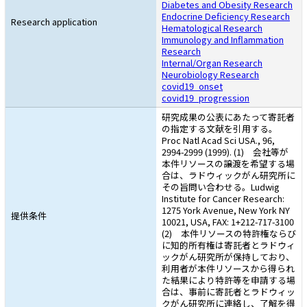
Diabetes and Obesity Research
Endocrine Deficiency Research
Research application
Hematological Research
Immunology and Inflammation
Research
Internal/Organ Research
Neurobiology Research
covid19_onset
covid19_progression
研究成果の公表にあたって寄託者
の指定する文献を引用する。
Proc Natl Acad Sci USA., 96,
2994-2999 (1999). (1) 会社等が
本件リソースの譲渡を希望する場
合は、ラドウィックがん研究所に
その旨問い合わせる。Ludwig
Institute for Cancer Research:
1275 York Avenue, New York NY
提供条件
10021, USA, FAX: 1+212-717-3100
(2) 本件リソースの特許権ならび
に知的所有権は寄託者とラドウィ
ックがん研究所が保持しており、
利用者が本件リソースから得られ
た結果により特許等を申請する場
合は、事前に寄託者とラドウィッ
クがん研究所に連絡し、了解を得