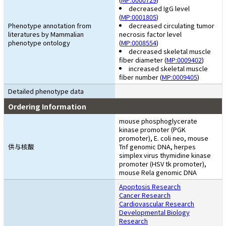
decreased IgG level
(
MP:0001805
)
Phenotype annotation from
decreased circulating tumor
literatures by Mammalian
necrosis factor level
phenotype ontology
(
MP:0008554
)
decreased skeletal muscle
fiber diameter (
MP:0009402
)
increased skeletal muscle
fiber number (
MP:0009405
)
Detailed phenotype data
Ordering Information
mouse phosphoglycerate
kinase promoter (PGK
promoter), E. coli neo, mouse
供与核酸
Tnf genomic DNA, herpes
simplex virus thymidine kinase
promoter (HSV tk promoter),
mouse Rela genomic DNA
Apoptosis Research
Cancer Research
Cardiovascular Research
Developmental Biology
Research