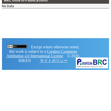
No Data
Except where otherwise noted,
this work is subject to a
Creative Commons
Attribution 4.0 International License
© 2020,
RIKEN
サイトポリシー