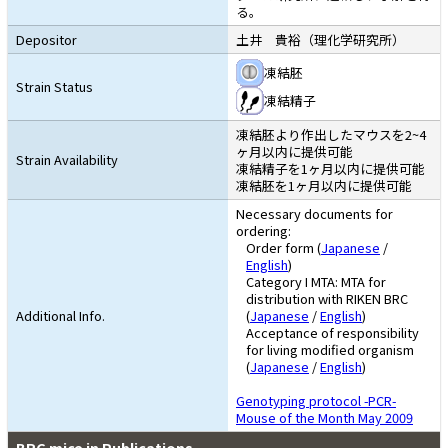
る。
Depositor
土井 貴裕（理化学研究所）
凍結胚
Strain Status
凍結精子
凍結胚より作出したマウスを2~4
ヶ月以内に提供可能
Strain Availability
凍結精子を1ヶ月以内に提供可能
凍結胚を1ヶ月以内に提供可能
Necessary documents for
ordering:
Order form (
Japanese
/
English
)
Category I MTA: MTA for
distribution with RIKEN BRC
Additional Info.
(
Japanese
/
English
)
Acceptance of responsibility
for living modified organism
(
Japanese
/
English
)
Genotyping protocol -PCR-
Mouse of the Month May 2009
BRC mice in Publications