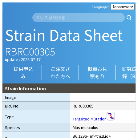
Strain Data Sheet
RBRC00305
update : 2026-07-17
提供申込
ご注文さ
概算お見
研究成
み
れた方へ
積もり
録（R
Strain Information
Image
BRC No.
RBRC00305
Type
Targeted Mutation
Species
Mus musculus
B6.129S-Tnf<tm1Ljo>