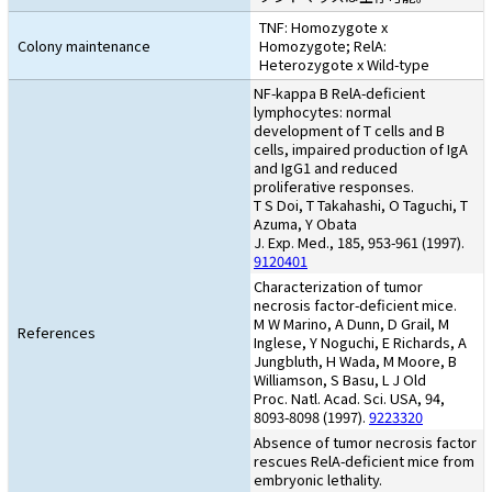
TNF: Homozygote x
Colony maintenance
Homozygote; RelA:
Heterozygote x Wild-type
NF-kappa B RelA-deficient
lymphocytes: normal
development of T cells and B
cells, impaired production of IgA
and IgG1 and reduced
proliferative responses.
T S Doi, T Takahashi, O Taguchi, T
Azuma, Y Obata
J. Exp. Med., 185, 953-961 (1997).
9120401
Characterization of tumor
necrosis factor-deficient mice.
M W Marino, A Dunn, D Grail, M
References
Inglese, Y Noguchi, E Richards, A
Jungbluth, H Wada, M Moore, B
Williamson, S Basu, L J Old
Proc. Natl. Acad. Sci. USA, 94,
8093-8098 (1997).
9223320
Absence of tumor necrosis factor
rescues RelA-deficient mice from
embryonic lethality.