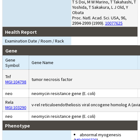
T S Doi, M W Marino, T Takahashi, T
Yoshida, T Sakakura, L J Old, Y
Obata
Proc. Natl. Acad. Sci. USA, 96,
2994-2999 (1999).
10077625
Health Report
Examination Date / Room / Rack
Gene
Gene
Gene Name
Symbol
Tnf
tumor necrosis factor
MGI:104798
neo
neomycin resistance gene (E. coli)
Rela
v-rel reticuloendotheliosis viral oncogene homolog A (avi
MGI:103290
neo
neomycin resistance gene (E. coli)
Phenotype
abnormal myogenesis
(
MP:0000729
)