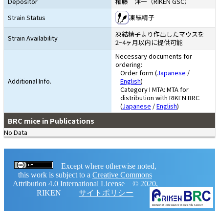
Depositor
権藤 洋一（RIKEN GSC）
Strain Status
凍結精子
凍結精子より作出したマウスを
Strain Availability
2~4ヶ月以内に提供可能
Necessary documents for
ordering:
Order form (
Japanese
/
Additional Info.
English
)
Category I MTA: MTA for
distribution with RIKEN BRC
(
Japanese
/
English
)
BRC mice in Publications
No Data
Except where otherwise noted,
this work is subject to a
Creative Commons
Attribution 4.0 International License
© 2020,
RIKEN
サイトポリシー