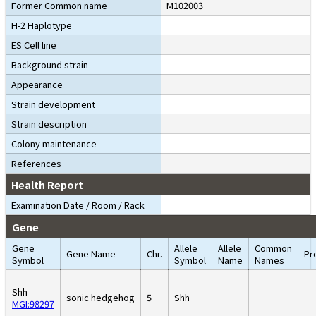
Former Common name
M102003
H-2 Haplotype
ES Cell line
Background strain
Appearance
Strain development
Strain description
Colony maintenance
References
Health Report
Examination Date / Room / Rack
Gene
Gene
Allele
Allele
Common
Gene Name
Chr.
Pr
Symbol
Symbol
Name
Names
Shh
sonic hedgehog
5
Shh
MGI:98297