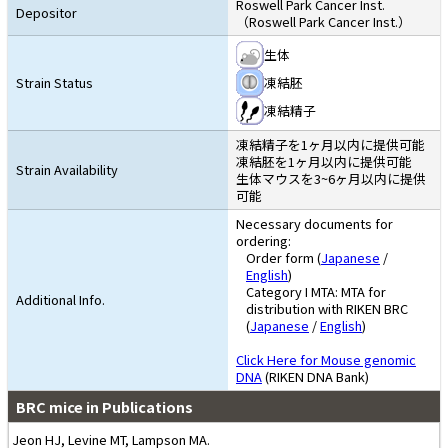
Roswell Park Cancer Inst.
Depositor
（Roswell Park Cancer Inst.）
生体
Strain Status
凍結胚
凍結精子
凍結精子を1ヶ月以内に提供可能
凍結胚を1ヶ月以内に提供可能
Strain Availability
生体マウスを3~6ヶ月以内に提供
可能
Necessary documents for
ordering:
Order form (
Japanese
/
English
)
Category I MTA: MTA for
Additional Info.
distribution with RIKEN BRC
(
Japanese
/
English
)
Click Here for Mouse genomic
DNA
(RIKEN DNA Bank)
BRC mice in Publications
Jeon HJ, Levine MT, Lampson MA.