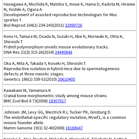
Hasegawa A, Mochida K, Matoba S, Inoue K, Hama D, Kadota M, Hiraiwa
N, Yoshiki A, Ogura A.
Development of assisted reproductive technologies for Mus
spretus†.
Biol Reprod 104(1) 234-243(2021)
32990726
Kono H, Tamura M, Osada N, Suzuki H, Abe K, Moriwaki K, Ohta K,
Shiroishi T.
Prdm9 polymorphism unveils mouse evolutionary tracks.
DNA Res 21(3) 315-26(2014)
24449848
Oka A, Mita A, Takada Y, Koseki H, Shiroishi T.
Reproductive isolation in hybrid mice due to spermatogenesis
defects at three meiotic stages.
Genetics 186(1) 339-51(2010)
20610405
Kawakami M, Yamamura K.
Cranial bone morphometric study among mouse strains.
BMC Evol Biol 8 73(2008)
18307817
Johnsen JM, Levy GG, Westrick RJ, Tucker PK, Ginsburg D.
The endothelial-specific regulatory mutation, Mvwf1, is a common
mouse founder allele.
Mamm Genome 19(1) 32-40(2008)
18188647
Kaneko S, Aki I, Tsuda K, Mekada K, Moriwaki K, Takahata N, Satta Y.