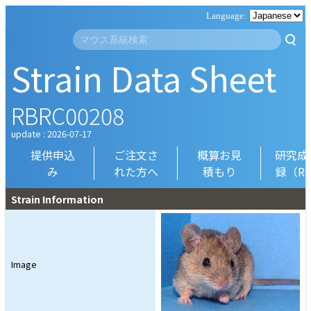
Strain Data Sheet
RBRC00208
update : 2026-07-17
提供申込
ご注文さ
概算お見
研究成
み
れた方へ
積もり
録（R
Strain Information
Image