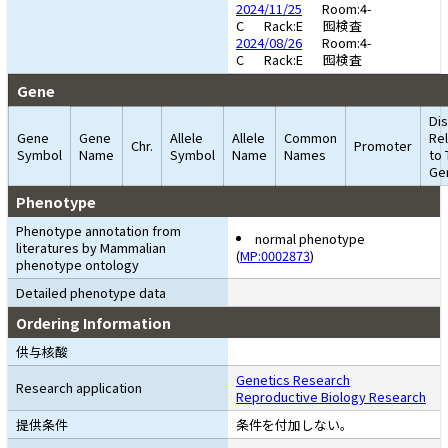
2024/11/25
Room:4-
C
Rack:E
囮検査
2024/08/26
Room:4-
C
Rack:E
囮検査
Gene
Di
Gene
Gene
Allele
Allele
Common
Re
Chr.
Promoter
Symbol
Name
Symbol
Name
Names
to 
Ge
Phenotype
Phenotype annotation from
normal phenotype
literatures by Mammalian
(
MP:0002873
)
phenotype ontology
Detailed phenotype data
Ordering Information
供与核酸
Genetics Research
Research application
Reproductive Biology Research
提供条件
条件を付加しない。