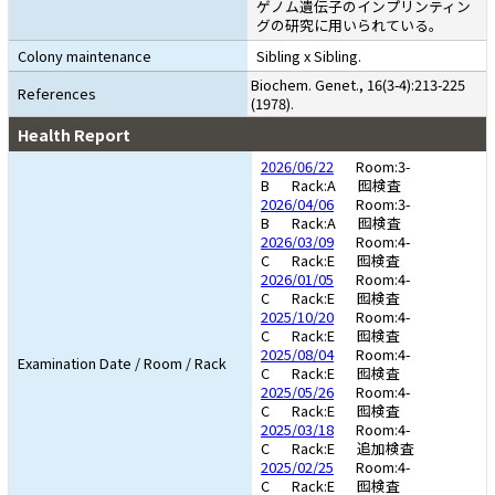
ゲノム遺伝子のインプリンティン
グの研究に用いられている。
Colony maintenance
Sibling x Sibling.
Biochem. Genet., 16(3-4):213-225
References
(1978).
Health Report
2026/06/22
Room:3-
B
Rack:A
囮検査
2026/04/06
Room:3-
B
Rack:A
囮検査
2026/03/09
Room:4-
C
Rack:E
囮検査
2026/01/05
Room:4-
C
Rack:E
囮検査
2025/10/20
Room:4-
C
Rack:E
囮検査
2025/08/04
Room:4-
Examination Date / Room / Rack
C
Rack:E
囮検査
2025/05/26
Room:4-
C
Rack:E
囮検査
2025/03/18
Room:4-
C
Rack:E
追加検査
2025/02/25
Room:4-
C
Rack:E
囮検査