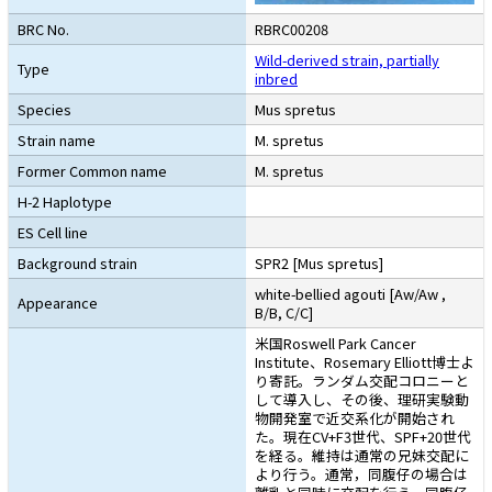
BRC No.
RBRC00208
Wild-derived strain, partially
Type
inbred
Species
Mus spretus
Strain name
M. spretus
Former Common name
M. spretus
H-2 Haplotype
ES Cell line
Background strain
SPR2 [Mus spretus]
white-bellied agouti [Aw/Aw ,
Appearance
B/B, C/C]
米国Roswell Park Cancer
Institute、Rosemary Elliott博士よ
り寄託。ランダム交配コロニーと
して導入し、その後、理研実験動
物開発室で近交系化が開始され
た。現在CV+F3世代、SPF+20世代
を経る。維持は通常の兄妹交配に
より行う。通常，同腹仔の場合は