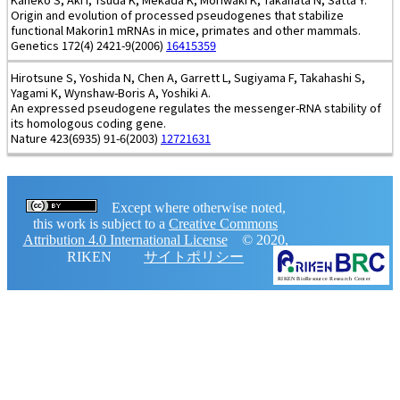
Origin and evolution of processed pseudogenes that stabilize
functional Makorin1 mRNAs in mice, primates and other mammals.
Genetics 172(4) 2421-9(2006)
16415359
Hirotsune S, Yoshida N, Chen A, Garrett L, Sugiyama F, Takahashi S,
Yagami K, Wynshaw-Boris A, Yoshiki A.
An expressed pseudogene regulates the messenger-RNA stability of
its homologous coding gene.
Nature 423(6935) 91-6(2003)
12721631
Except where otherwise noted,
this work is subject to a
Creative Commons
Attribution 4.0 International License
© 2020,
RIKEN
サイトポリシー