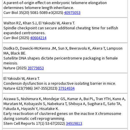
A parent-of-origin effect on embryonic telomere elongation
determines telomere length inheritance.
Curr Biol 35(20) 5081-5089.e3(2025)
40975053
Walton RZ, Khan SJ, El Yakoubi W, Akera T.
Spindle checkpoint can secure additional cheating time for selfish
expanded centromeres.
Curr Biol (2025)
40664214
Dudka D, Dawicki-McKenna JM, Sun X, Beeravolu K, Akera T, Lampson
MA, Black BE.
Satellite DNA shapes dictate pericentromere packaging in female
meiosis.
Nature (2025)
39779853
El Yakoubi W, Akera T.
Condensin dysfunction is a reproductive isolating barrier in mice.
Nature 623(7986) 347-355(2023)
37914934
Aizawa S, Nishimura K, Mondejar GS, Kumar A, Bui PL, Tran YTH, Kuno A,
Muratani M, Kobayashi S, Nabekura T, Shibuya A, Sugihara E, Sato TA,
Fukuda A, Hayashi Y, Hisatake K.
Early reactivation of clustered genes on the inactive X chromosome
during somatic cell reprogramming.
Stem Cell Reports 17(1) 53-67(2022)
34919813