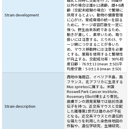
離乳と同時に交配を行う。同腹仔
以外の場合は雄8-12週齢，雌4-8週
齢（交配未経験の場合）で繁殖に
Strain development
供用するとよい。動物の健康管理
に心がけ，育成環境の統一を図る
ために，ケージ収容匹数を一定に
保つ。野生由来系統であるため、
動きが激しく、素早いため、取り
扱いには注意する。とりわけ、ケ
ージ網につかまることが多いた
め、マウス移動時には注意を必要
とする。巣箱を使用すると繁殖性
が向上する。交配成功率：90％初
産日齢：76.9±13 (mean ±SD)平
均産仔数：5.0±1.6 (mean ±SD)
西地中海周辺、イベリア半島、南
フランス、北アフリカに生息する
Mus spretusに属する。米国
Roswell Park Cancer Institute、
Rosemary Elliott博士より寄託。
皮膚ガンの誘発実験では抵抗性遺
Strain description
伝子を持つ。近交系マウスと交配
した雑種第1世代は雄のみが不妊
となる。近交系マウスとの遺伝的
な隔たりを利用した染色体地図の
作製や、遺伝学研究、生殖研究、